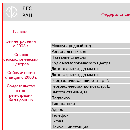
Федеральный 
Главная
Землетрясения
Международный код
с 2003 г.
Региональный код
Список
Название станции
сейсмологических
Код сейсмологического центра
центров
Дата открытия, дд.мм.гггг
Сейсмические
Дата закрытия, дд.мм.гггг
станции с 2003 г.
Географическая широта, гр. N
Свидетельство
Географическая долгота, гр. E
о гос.
Высота станции, м.
регистрации
Подпочва
базы данных
Тип станции
Адрес
Телефон
E-mail
Начальник станции