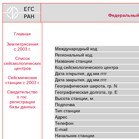
Федеральный 
Главная
Землетрясения
Международный код
с 2003 г.
Региональный код
Список
Название станции
сейсмологических
Код сейсмологического центра
центров
Дата открытия, дд.мм.гггг
Сейсмические
Дата закрытия, дд.мм.гггг
станции с 2003 г.
Географическая широта, гр. N
Свидетельство
Географическая долгота, гр. E
о гос.
Высота станции, м.
регистрации
Подпочва
базы данных
Тип станции
Адрес
Телефон
E-mail
Начальник станции