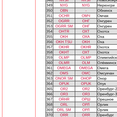
348
NVSII
NVSII
Новосибир
349
NYG
NYG
Нерюнгри
350
OBN
-
Обнинск
351
OCHR
ОМЧ
Омчак
352
OGRR
ОНГ
Онгурен
353
OGRR.SM
ОНГ
Онгурен
354
OHTR
ОХТ
Охотск
355
OKH
ОХА
Оха
356
OKH.TSU
OKH
Оха
357
OKHR
OKHR
Охотск
358
OKHT
ОХТ
Охотск
359
OLMP
OLMP
Олимпийск
360
OLMR
OLM
Олёкминск
361
OMEGA
OMEGA
Омега
362
OMS
ОМС
Омсукчан
363
ONOR.SM
ОНОР
Онор
364
OPUK
OPUK
Опук
365
OR2
OR2
Оренбург-
366
OR3
OR3
Оренбург-
367
ORHR
ОРШ
Орешное
368
ORL
ОРЛ
Орлик
369
ORL.SM
ОРЛ
Орлик
370
ORR
ORR
Оренбург