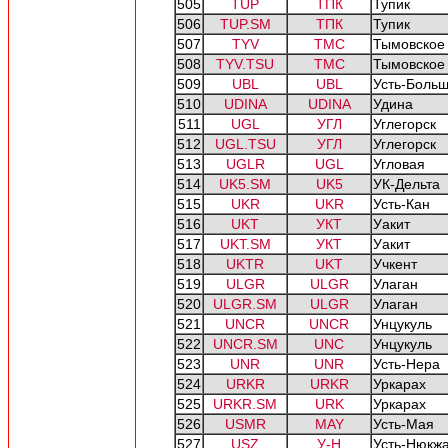
505
TUP
ТПК
Тупик
506
TUP.SM
ТПК
Тупик
507
TYV
ТМС
Тымовское
508
TYV.TSU
ТМС
Тымовское
509
UBL
UBL
Усть-Боль
510
UDINA
UDINA
Удина
511
UGL
УГЛ
Углегорск
512
UGL.TSU
УГЛ
Углегорск
513
UGLR
UGL
Угловая
514
UK5.SM
UK5
УК-Дельта
515
UKR
UKR
Усть-Кан
516
UKT
УКТ
Уакит
517
UKT.SM
УКТ
Уакит
518
UKTR
UKT
Учкент
519
ULGR
ULGR
Улаган
520
ULGR.SM
ULGR
Улаган
521
UNCR
UNCR
Унцукуль
522
UNCR.SM
UNC
Унцукуль
523
UNR
UNR
Усть-Нера
524
URKR
URKR
Уркарах
525
URKR.SM
URK
Уркарах
526
USMR
MAY
Усть-Мая
527
USZ
У-Н
Усть-Нюкж