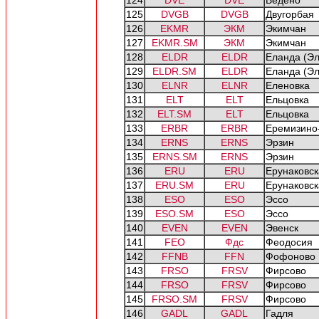
124
DVE
DVE
Ведено
125
DVGB
DVGB
Двугорбая
126
EKMR
ЭКМ
Экимчан
127
EKMR.SM
ЭКМ
Экимчан
128
ELDR
ELDR
Еланда (Э
129
ELDR.SM
ELDR
Еланда (Э
130
ELNR
ELNR
Еленовка
131
ELT
ELT
Ельцовка
132
ELT.SM
ELT
Ельцовка
133
ERBR
ERBR
Еремизино
134
ERNS
ERNS
Эрзин
135
ERNS.SM
ERNS
Эрзин
136
ERU
ERU
Ерунаковск
137
ERU.SM
ERU
Ерунаковск
138
ESO
ESO
Эссо
139
ESO.SM
ESO
Эссо
140
EVEN
EVEN
Эвенск
141
FEO
Фдс
Феодосия
142
FFNB
FFN
Фофоново
143
FRSO
FRSV
Фирсово
144
FRSO
FRSV
Фирсово
145
FRSO.SM
FRSV
Фирсово
146
GADL
GADL
Гадля