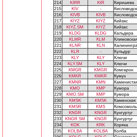
214
KIRR
KIR
Киришева
215
KIV
-
Кисловодск
216
KIVB
KIVB
Кисловодск
217
KIYZ
KIYZ
Кийзас
218
KIYZ.SM
KIYZ
Кийзас
219
KLDG
KLDG
Кальдера
220
KLMR
KLM
Климовска
221
KLNR
KLN
Калинингр
222
KLR
-
Кульдур
223
KLY
KLY
Ключи
224
KLY.SM
KLY
Ключи
225
KMGR
KMGR
Комгарон
226
KMKR
KMKR
Кумух
227
KMNR
KMN
Камениста
228
KMO
КМР
Кумора
229
KMO.SM
КМР
Кумора
230
KMSK
KMSK
Каменская
231
KMSR
KMS
Комсомоль
232
KNGR
KNGR
Кунгуртуг
233
KNGR.SM
KNGR
Кунгуртуг
234
KOK
KRK
Коряка
235
KOLBA
KOLBA
Колба