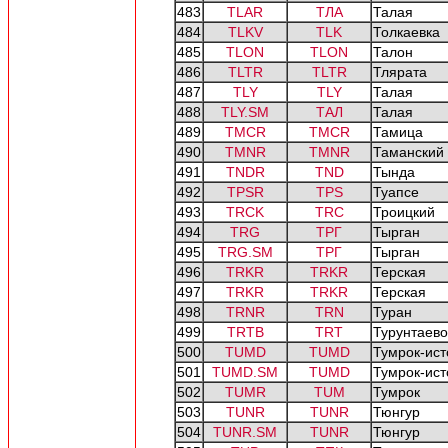
483
TLAR
ТЛА
Талая
484
TLKV
TLK
Толкаевка
485
TLON
TLON
Талон
486
TLTR
TLTR
Тлярата
487
TLY
TLY
Талая
488
TLY.SM
ТАЛ
Талая
489
TMCR
TMCR
Тамица
490
TMNR
TMNR
Таманский
491
TNDR
TND
Тында
492
TPSR
TPS
Туапсе
493
TRCK
TRC
Троицкий
494
TRG
ТРГ
Тырган
495
TRG.SM
ТРГ
Тырган
496
TRKR
TRKR
Терская
497
TRKR
TRKR
Терская
498
TRNR
TRN
Туран
499
TRTB
TRT
Турунтаево
500
TUMD
TUMD
Тумрок-ист
501
TUMD.SM
TUMD
Тумрок-ист
502
TUMR
TUM
Тумрок
503
TUNR
TUNR
Тюнгур
504
TUNR.SM
TUNR
Тюнгур