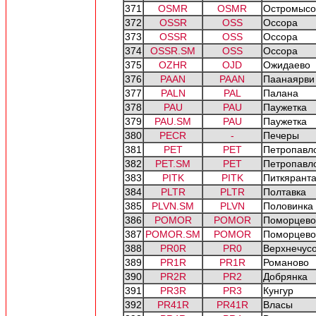
371
OSMR
OSMR
Остромысо
372
OSSR
OSS
Оссора
373
OSSR
OSS
Оссора
374
OSSR.SM
OSS
Оссора
375
OZHR
OJD
Ожидаево
376
PAAN
PAAN
Паанаярви
377
PALN
PAL
Палана
378
PAU
PAU
Паужетка
379
PAU.SM
PAU
Паужетка
380
PECR
-
Печеры
381
PET
PET
Петропавл
382
PET.SM
PET
Петропавл
383
PITK
PITK
Питкярант
384
PLTR
PLTR
Полтавка
385
PLVN.SM
PLVN
Половинка
386
POMOR
POMOR
Поморцево
387
POMOR.SM
POMOR
Поморцево
388
PR0R
PR0
Верхнечусо
389
PR1R
PR1R
Романово
390
PR2R
PR2
Добрянка
391
PR3R
PR3
Кунгур
392
PR41R
PR41R
Власы