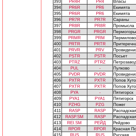
393
PR4R
PR4
Власы
394
PR6R
PR6
Екимята
395
PR6R
PR6
Екимята
396
PR7R
PR7R
Сараны
397
PR8R
PR8R
Промысла
398
PRGR
PRGR
Пермогорь
399
PRMR
PRM
Пермилово
400
PRTR
PRTR
Притеречн
401
PRVR
PRV
Провидени
402
PSTR
PSTR
Посьет
403
PTRZ
PTRZ
Петрозавод
404
PUL
-
Пулково
405
PVDR
PVDR
Провидени
406
PXTR
PXTR
Попов Хут
407
PXTR
PXTR
Попов Хут
408
PYA
-
Пятигорск
409
PYA1
PYA1
Пятигорск
410
PZHG
PZG
Пожег
411
RASP
RASP
Распадская
412
RASP.SM
RASP
Распадская
413
REI.SM
РЕЙД
Рейдово
414
RPOR
RPOR
Красная П
415
RUS
RUS
Русская