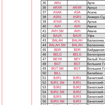
35
ARU
-
Арти
36
ARXR
ARXR
Архыз
37
ASAK
ASA
Асача
38
ASR1
ASR1
Анжеро-Су
39
ATKR
ATK
Артык
40
AVH
AVH
Авача
41
AVH.SM
AVH
Авача
42
BA1R
BA1R
Уфа
43
BALAH
BALAH
Балахонка
44
BALAH.SM
BALAH
Балахонка
45
BDR
BDR
Байдарная
46
BELG
BELG
Белогорно
47
BEYR
BEY
Белый Уго
48
BGT
BGT
Большое Г
49
BGT.SM
BGT
Большое Г
50
BILL
-
Билибино
51
BJR1
BJR1
Бачатский-
52
BJR1.SM
BJR1
Бачатский-
53
BJR2
BJR2
Бачатский-
54
BJR2.SM
BJR2
Бачатский-
55
BJR3
BJR3
Бачатский-
56
BJR3.SM
BJR3
Бачатский-