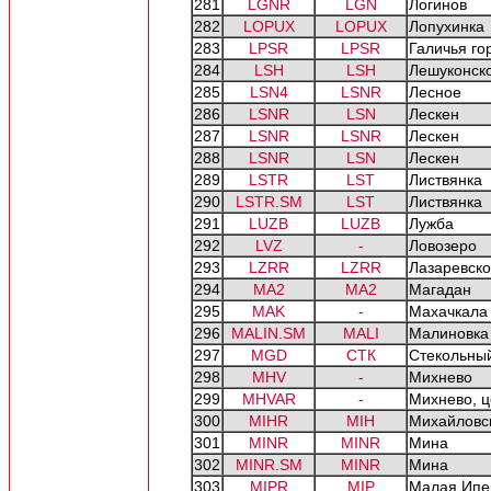
281
LGNR
LGN
Логинов
282
LOPUX
LOPUX
Лопухинка
283
LPSR
LPSR
Галичья го
284
LSH
LSH
Лешуконск
285
LSN4
LSNR
Лесное
286
LSNR
LSN
Лескен
287
LSNR
LSNR
Лескен
288
LSNR
LSN
Лескен
289
LSTR
LST
Листвянка
290
LSTR.SM
LST
Листвянка
291
LUZB
LUZB
Лужба
292
LVZ
-
Ловозеро
293
LZRR
LZRR
Лазаревск
294
MA2
MA2
Магадан
295
MAK
-
Махачкала
296
MALIN.SM
MALI
Малиновка
297
MGD
СТК
Стекольны
298
MHV
-
Михнево
299
MHVAR
-
Михнево, ц
300
MIHR
MIH
Михайловс
301
MINR
MINR
Мина
302
MINR.SM
MINR
Мина
303
MIPR
MIP
Малая Ипе