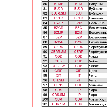
80
BTMB
BTM
Бабушкин
81
BUJR
BUJR
Буйнакск
82
BUJR.SM
BUJ
Буйнакск
83
BVTR
BVTR
Бавтугай
84
BYAR
БЛР
Белый Яр
85
BZGR
BZG
Безымянны
86
BZMR
BZM
Безымянн
87
BZP
BZP
Безымянны
88
BZWR
BZW
Безымянны
89
CERR
CERR
Черёмушки
90
CERR.SM
CERR
Черёмушки
91
CGD
CGD
Чагда
92
CHBI
CHB
Чибит
93
CHBI.SM
CHB
Чибит
94
CIRR
CIR
Цирк
95
CIT
ЧТ
Чита
96
CIT.SM
ЧТ
Чита
97
CLNS
CHL
Чульман
98
CRS
ЧР
Чара
99
CRS.SM
ЧР
Чара
100
CUR
CUR
Чаган-Узун
101
CUR.SM
CUR
Чаган-Узун