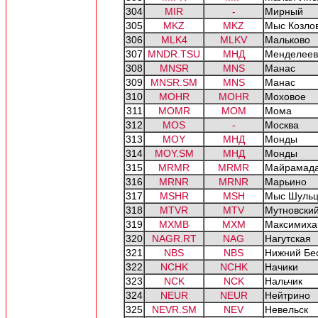
304
MIR
-
Мирный
305
MKZ
MKZ
Мыс Козло
306
MLK4
MLKV
Мальково
307
MNDR.TSU
МНД
Менделеев
308
MNSR
MNS
Манас
309
MNSR.SM
MNS
Манас
310
MOHR
MOHR
Моховое
311
MOMR
MOM
Мома
312
MOS
-
Москва
313
MOY
МНД
Монды
314
MOY.SM
МНД
Монды
315
MRMR
MRMR
Майрамада
316
MRNR
MRNR
Марьино
317
MSHR
MSH
Мыс Шуль
318
MTVR
MTV
Мутновски
319
MXMB
MXM
Максимиха
320
NAGR.RT
NAG
Нагутская
321
NBS
NBS
Нижний Бе
322
NCHK
NCHK
Начики
323
NCK
NCK
Нальчик
324
NEUR
NEUR
Нейтрино
325
NEVR.SM
NEV
Невельск