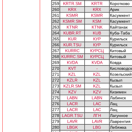
259
KRTR.SM
KRTR
Коротково
260
KRX
KRX
Арик
261
KSMR
KSMR
Касумкент
262
KSMR.SM
KSM
Касумкент
263
KTNR
KTNK
Кайтанак
264
KUBR.RT
KUB
Куба-Таба
265
KUR
КУР
Курильск
266
KUR.TSU
КУР
Курильск
267
KURRC
КУРСЦ
Китовый
268
KURRC.SM
КУРСЦ
Китовый
269
KVDA
KVDA
Ковда
270
KVT
-
Кисловодс
271
KZL
KZL
Козельский
272
KZLR
KZL
Кызыл
273
KZLR.SM
KZL
Кызыл
274
KZV
KZV
Кизимен
275
LABN
LABN
Лабинск
276
LACR
LAC
Лац
277
LACR
LAC
Лац
278
LAGR.TSU
ЛГН
Лагунное
279
LAVR
LAVR
Лаврентия
280
LBGK
LBG
Лебяжка