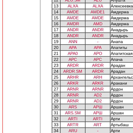
12
ALU.SM
ALU
Алушта
13
ALXA
ALXA
Алексеевка
14
AMDE
AMDE1
Амдерма
15
AMDE
AMDE
Амдерма
16
AMDR
AMD
Амдерма
17
ANDR
ANDR
Анадырь
18
ANDR
ANDR
Анадырь
19
ANN
-
Анапа
20
APA
APA
Апатиты
21
APA0
APO
Апатитская
22
APC
APC
Апача
23
ARDR
ARDR
Арадан
24
ARDR.SM
ARDR
Арадан
25
ARHR
ARH
Архангельс
26
ARKR
ARKR
Аракани
27
ARNR
ARNR
Ардон
28
ARNR
AD2
Ардон
29
ARNR
AD2
Ардон
30
ARS
AРШ
Аршан
31
ARS.SM
AРШ
Аршан
32
ARTI
ARTI
Арти
33
ARTR
ART
Артыбаш
34
ARU
-
Арти