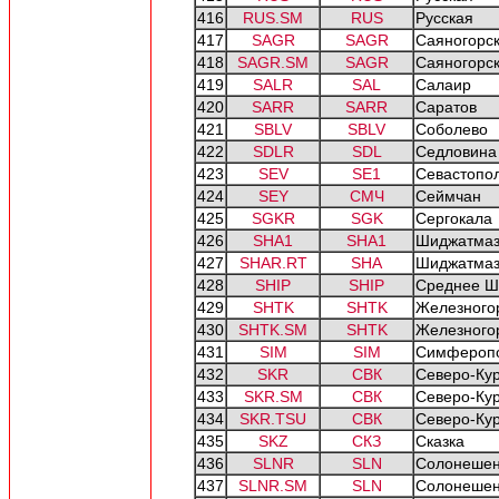
416
RUS.SM
RUS
Русская
417
SAGR
SAGR
Саяногорс
418
SAGR.SM
SAGR
Саяногорс
419
SALR
SAL
Салаир
420
SARR
SARR
Саратов
421
SBLV
SBLV
Соболево
422
SDLR
SDL
Седловина
423
SEV
SE1
Севастопо
424
SEY
СМЧ
Сеймчан
425
SGKR
SGK
Сергокала
426
SHA1
SHA1
Шиджатма
427
SHAR.RT
SHA
Шиджатма
428
SHIP
SHIP
Среднее Ш
429
SHTK
SHTK
Железного
430
SHTK.SM
SHTK
Железного
431
SIM
SIM
Симфероп
432
SKR
СВК
Северо-Ку
433
SKR.SM
СВК
Северо-Ку
434
SKR.TSU
СВК
Северо-Ку
435
SKZ
СКЗ
Сказка
436
SLNR
SLN
Солонешен
437
SLNR.SM
SLN
Солонешен