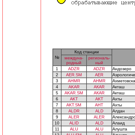
Код станции
№
междуна-
региональ-
родный
ный
1
ADZR
ADZR
Андозеро
2
AER.SM
AER
Аэрологиче
3
AHMR
AHMR
Ахметовск
4
AKAR
АКAR
Акташ
5
AKAR.SM
АКAR
Акташ
6
AKT
AKT
Ахты
7
AKT.SM
AHT
Ахты
8
ALDR
ALD
Алдан
9
ALER
ALER
Александр
10
ALID
ALD
Алаид
11
ALU
ALU
Алушта