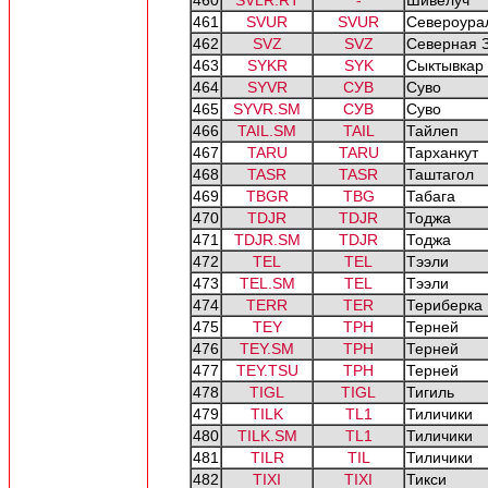
460
SVLR.RT
-
Шивелуч
461
SVUR
SVUR
Североура
462
SVZ
SVZ
Северная 
463
SYKR
SYK
Сыктывкар
464
SYVR
СУВ
Суво
465
SYVR.SM
СУВ
Суво
466
TAIL.SM
TAIL
Тайлеп
467
TARU
TARU
Тарханкут
468
TASR
TASR
Таштагол
469
TBGR
TBG
Табага
470
TDJR
TDJR
Тоджа
471
TDJR.SM
TDJR
Тоджа
472
TEL
TEL
Тээли
473
TEL.SM
TEL
Тээли
474
TERR
TER
Териберка
475
TEY
ТРН
Терней
476
TEY.SM
ТРН
Терней
477
TEY.TSU
ТРН
Терней
478
TIGL
TIGL
Тигиль
479
TILK
TL1
Тиличики
480
TILK.SM
TL1
Тиличики
481
TILR
TIL
Тиличики
482
TIXI
TIXI
Тикси