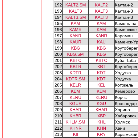
192
KALT2.SM
KALT2
Калтан-2
193
KALT3
KALT3
Калтан-3
194
KALT3.SM
KALT3
Калтан-3
195
KAM
KAM
Камень-на
196
KAMR
KAM
Каменское
197
KANR
KANR
Караман
198
KAUR
KAU
Каменск-У
199
KBG
KBG
Крутоберег
200
KBG.SM
KBG
Крутоберег
201
KBTC
KBTC
Куба-Таба
202
KBTR
KBT
Крутоберег
203
KDTR
KDT
Ходутка
204
KDTR.SM
KDT
Ходутка
205
KELR
KEL
Котокель
206
KEM
KEM
Кемерово
207
KERU
KERU
Керчь
208
KGUR
KGU
Краснодар
209
KHAR
KHAR
Харино
210
KHBR
ХБР
Хабаровск
211
KHLM.SM
KHL
Холмск
212
KHNR
KHN
Хани
213
KII
KRY
Карымский