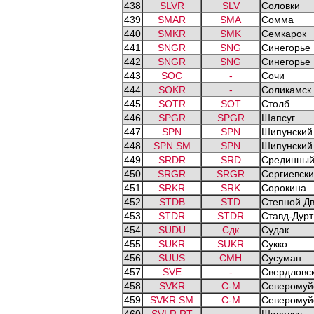
438
SLVR
SLV
Соловки
439
SMAR
SMA
Сомма
440
SMKR
SMK
Семкарок
441
SNGR
SNG
Синегорье
442
SNGR
SNG
Синегорье
443
SOC
-
Сочи
444
SOKR
-
Соликамск
445
SOTR
SOT
Столб
446
SPGR
SPGR
Шапсуг
447
SPN
SPN
Шипунский
448
SPN.SM
SPN
Шипунский
449
SRDR
SRD
Срединны
450
SRGR
SRGR
Сергиевск
451
SRKR
SRK
Сорокина
452
STDB
STD
Степной Д
453
STDR
STDR
Ставд-Дурт
454
SUDU
Сдк
Судак
455
SUKR
SUKR
Сукко
456
SUUS
СМН
Сусуман
457
SVE
-
Свердловс
458
SVKR
С-М
Северомуй
459
SVKR.SM
С-М
Северомуй