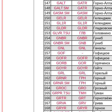
147
GALT
GATR
Горно-Алта
148
GALT.SM
GATR
Горно-Алта
149
GASM.SM
GASM
Горно-Алта
150
GELR
GELR
Геленджик
151
GL1R
GL1R
Геленджик
152
GLDR
GLDR
Гладковски
153
GLVR.TSU
ГЛВ
Головнино
154
GNBR
GNBR
Гуниб
155
GNBR.SM
GNB
Гуниб
156
GNL
GNL
Ганалы
157
GOF
-
Гофицкое
158
GOFR
GOFR
Гофицкое
159
GORB
GOR
Горячинск
160
GOYR
GOYR
Гойтх
161
GRL
GRL
Горелый
162
GRNR
ГРН
Горный
163
GRNR.SM
ГРН
Горный
164
GROC
GRO
Грозный
165
GRPR.TSU
ТМН
Туман
166
GRTR
GRT
Горнотаёж
167
GRVA
GRV
Грива
168
GRYR
GRYR
Горное