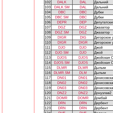
102
DALK
DAL
Дальний
103
DALK.SM
DAL
Дальний
104
DBC
DBC
Дубки
105
DBC.SM
DBC
Дубки
106
DEPR
DEP
Депутатски
107
DGZ
DGZ
Джазатор
108
DGZ.SM
DGZ
Джазатор
109
DIGR
DIG
Дигорское
110
DIGR
DIGR
Дигорское
111
DJO
DJO
Джой
112
DJO.SM
DJO
Джой
113
DJOS
DJOS
Джойская 
114
DJOS.SM
DJOS
Джойская 
115
DLMR
DLMR
Дылым
116
DLMR.SM
DLM
Дылым
117
DN01
DN01
Денисовска
118
DN02
DN02
Денисовска
119
DN03
DN03
Денисовска
120
DNZ2
DNZ2
Донузлав2
121
DOMR
DOMR
Домбай
122
DRN
DRN
Дербент
123
DRN
DRN
Дербент