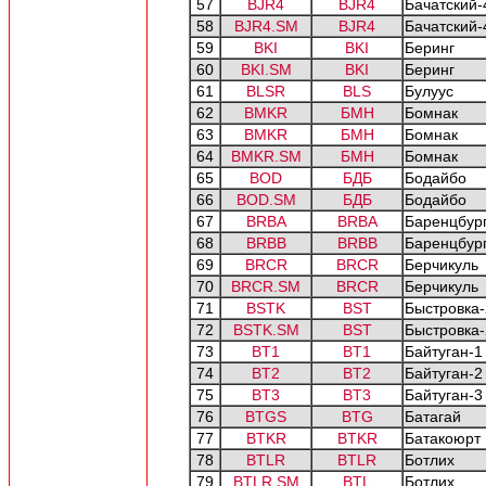
57
BJR4
BJR4
Бачатский-
58
BJR4.SM
BJR4
Бачатский-
59
BKI
BKI
Беринг
60
BKI.SM
BKI
Беринг
61
BLSR
BLS
Булуус
62
BMKR
БМН
Бомнак
63
BMKR
БМН
Бомнак
64
BMKR.SM
БМН
Бомнак
65
BOD
БДБ
Бодайбо
66
BOD.SM
БДБ
Бодайбо
67
BRBA
BRBA
Баренцбург
68
BRBB
BRBB
Баренцбург
69
BRCR
BRCR
Берчикуль
70
BRCR.SM
BRCR
Берчикуль
71
BSTK
BST
Быстровка-
72
BSTK.SM
BST
Быстровка-
73
BT1
BT1
Байтуган-1
74
BT2
BT2
Байтуган-2
75
BT3
BT3
Байтуган-3
76
BTGS
BTG
Батагай
77
BTKR
BTKR
Батакоюрт
78
BTLR
BTLR
Ботлих
79
BTLR.SM
BTL
Ботлих