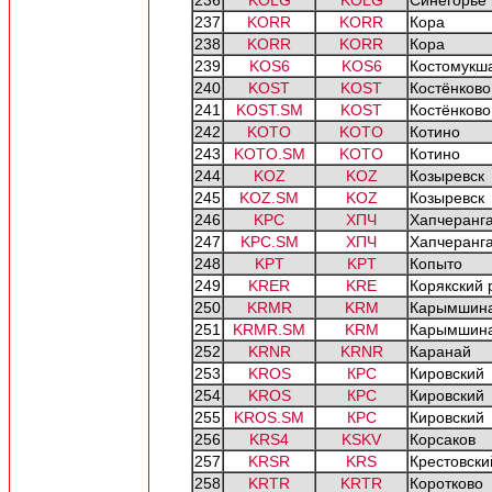
236
KOLG
KOLG
Синегорье
237
KORR
KORR
Кора
238
KORR
KORR
Кора
239
KOS6
KOS6
Костомукш
240
KOST
KOST
Костёнково
241
KOST.SM
KOST
Костёнково
242
KOTO
KOTO
Котино
243
KOTO.SM
KOTO
Котино
244
KOZ
KOZ
Козыревск
245
KOZ.SM
KOZ
Козыревск
246
KPC
ХПЧ
Хапчеранг
247
KPC.SM
ХПЧ
Хапчеранг
248
KPT
KPT
Копыто
249
KRER
KRE
Корякский 
250
KRMR
KRM
Карымшин
251
KRMR.SM
KRM
Карымшин
252
KRNR
KRNR
Каранай
253
KROS
КРС
Кировский
254
KROS
КРС
Кировский
255
KROS.SM
КРС
Кировский
256
KRS4
KSKV
Корсаков
257
KRSR
KRS
Крестовски
258
KRTR
KRTR
Коротково