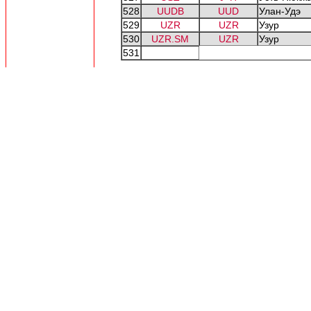
528
UUDB
UUD
Улан-Удэ
529
UZR
UZR
Узур
530
UZR.SM
UZR
Узур
531