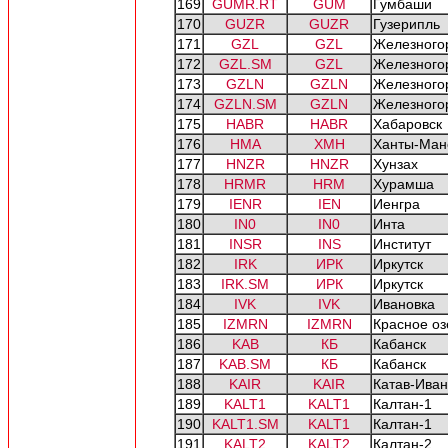
169
GUMR.RT
GUM
Гумбаши
170
GUZR
GUZR
Гузерипль
171
GZL
GZL
Железного
172
GZL.SM
GZL
Железного
173
GZLN
GZLN
Железного
174
GZLN.SM
GZLN
Железного
175
HABR
HABR
Хабаровск
176
HMA
ХМН
Ханты-Ман
177
HNZR
HNZR
Хунзах
178
HRMR
HRM
Хурамша
179
IENR
IEN
Иенгра
180
IN0
IN0
Инта
181
INSR
INS
Институт
182
IRK
ИРК
Иркутск
183
IRK.SM
ИРК
Иркутск
184
IVK
IVK
Ивановка
185
IZMRN
IZMRN
Красное оз
186
KAB
КБ
Кабанск
187
KAB.SM
КБ
Кабанск
188
KAIR
KAIR
Катав-Иван
189
KALT1
KALT1
Калтан-1
190
KALT1.SM
KALT1
Калтан-1
191
KALT2
KALT2
Калтан-2