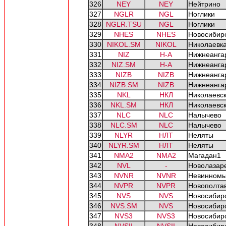
326
NEY
NEY
Нейтрино
327
NGLR
NGL
Ноглики
328
NGLR.TSU
NGL
Ноглики
329
NHES
NHES
Новосибир
330
NIKOL.SM
NIKOL
Николаевк
331
NIZ
Н-А
Нижнеанга
332
NIZ.SM
Н-А
Нижнеанга
333
NIZB
NIZB
Нижнеанга
334
NIZB.SM
NIZB
Нижнеанга
335
NKL
НКЛ
Николаевс
336
NKL.SM
НКЛ
Николаевс
337
NLC
NLC
Налычево
338
NLC.SM
NLC
Налычево
339
NLYR
НЛТ
Неляты
340
NLYR.SM
НЛТ
Неляты
341
NMA2
NMA2
Магадан1
342
NVL
-
Новолазар
343
NVNR
NVNR
Невинномы
344
NVPR
NVPR
Новополта
345
NVS
NVS
Новосибир
346
NVS.SM
NVS
Новосибир
347
NVS3
NVS3
Новосибир