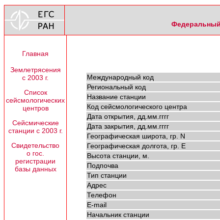
Федеральный 
Главная
Землетрясения
Международный код
с 2003 г.
Региональный код
Список
Название станции
сейсмологических
Код сейсмологического центра
центров
Дата открытия, дд.мм.гггг
Сейсмические
Дата закрытия, дд.мм.гггг
станции с 2003 г.
Географическая широта, гр. N
Свидетельство
Географическая долгота, гр. E
о гос.
Высота станции, м.
регистрации
Подпочва
базы данных
Тип станции
Адрес
Телефон
E-mail
Начальник станции