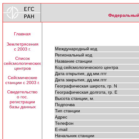
Федеральный 
Главная
Землетрясения
Международный код
с 2003 г.
Региональный код
Список
Название станции
сейсмологических
Код сейсмологического центра
центров
Дата открытия, дд.мм.гггг
Сейсмические
Дата закрытия, дд.мм.гггг
станции с 2003 г.
Географическая широта, гр. N
Свидетельство
Географическая долгота, гр. E
о гос.
Высота станции, м.
регистрации
Подпочва
базы данных
Тип станции
Адрес
Телефон
E-mail
Начальник станции