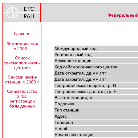
Федеральный 
Главная
Землетрясения
Международный код
с 2003 г.
Региональный код
Список
Название станции
сейсмологических
Код сейсмологического центра
центров
Дата открытия, дд.мм.гггг
Сейсмические
Дата закрытия, дд.мм.гггг
станции с 2003 г.
Географическая широта, гр. N
Свидетельство
Географическая долгота, гр. E
о гос.
Высота станции, м.
регистрации
Подпочва
базы данных
Тип станции
Адрес
Телефон
E-mail
Начальник станции