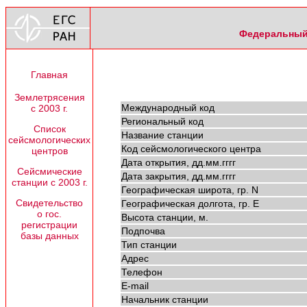
Федеральный 
Главная
Землетрясения
Международный код
с 2003 г.
Региональный код
Список
Название станции
сейсмологических
Код сейсмологического центра
центров
Дата открытия, дд.мм.гггг
Сейсмические
Дата закрытия, дд.мм.гггг
станции с 2003 г.
Географическая широта, гр. N
Свидетельство
Географическая долгота, гр. E
о гос.
Высота станции, м.
регистрации
Подпочва
базы данных
Тип станции
Адрес
Телефон
E-mail
Начальник станции