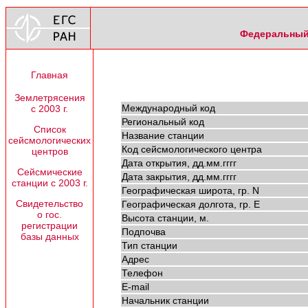
Федеральный 
Главная
Землетрясения
Международный код
с 2003 г.
Региональный код
Список
Название станции
сейсмологических
Код сейсмологического центра
центров
Дата открытия, дд.мм.гггг
Сейсмические
Дата закрытия, дд.мм.гггг
станции с 2003 г.
Географическая широта, гр. N
Свидетельство
Географическая долгота, гр. E
о гос.
Высота станции, м.
регистрации
Подпочва
базы данных
Тип станции
Адрес
Телефон
E-mail
Начальник станции