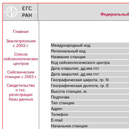
Федеральный 
Главная
Землетрясения
Международный код
с 2003 г.
Региональный код
Список
Название станции
сейсмологических
Код сейсмологического центра
центров
Дата открытия, дд.мм.гггг
Сейсмические
Дата закрытия, дд.мм.гггг
станции с 2003 г.
Географическая широта, гр. N
Свидетельство
Географическая долгота, гр. E
о гос.
Высота станции, м.
регистрации
Подпочва
базы данных
Тип станции
Адрес
Телефон
E-mail
Начальник станции