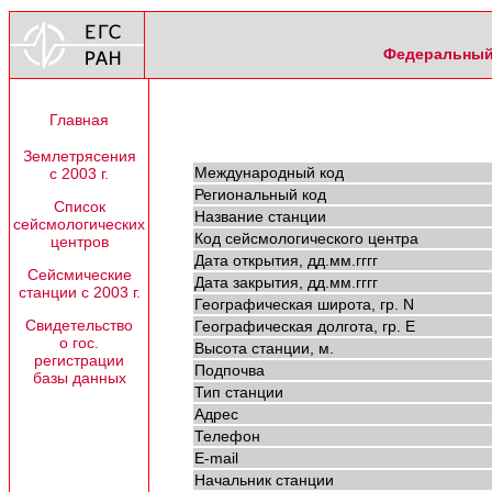
Федеральный 
Главная
Землетрясения
Международный код
с 2003 г.
Региональный код
Список
Название станции
сейсмологических
Код сейсмологического центра
центров
Дата открытия, дд.мм.гггг
Сейсмические
Дата закрытия, дд.мм.гггг
станции с 2003 г.
Географическая широта, гр. N
Свидетельство
Географическая долгота, гр. E
о гос.
Высота станции, м.
регистрации
Подпочва
базы данных
Тип станции
Адрес
Телефон
E-mail
Начальник станции