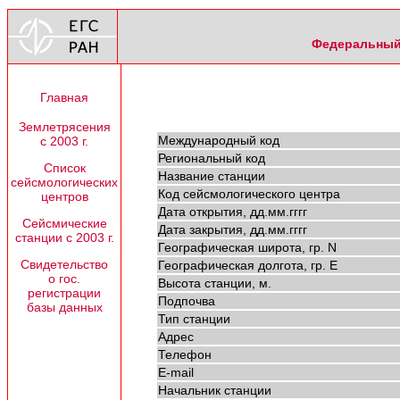
Федеральный 
Главная
Землетрясения
Международный код
с 2003 г.
Региональный код
Список
Название станции
сейсмологических
Код сейсмологического центра
центров
Дата открытия, дд.мм.гггг
Сейсмические
Дата закрытия, дд.мм.гггг
станции с 2003 г.
Географическая широта, гр. N
Свидетельство
Географическая долгота, гр. E
о гос.
Высота станции, м.
регистрации
Подпочва
базы данных
Тип станции
Адрес
Телефон
E-mail
Начальник станции