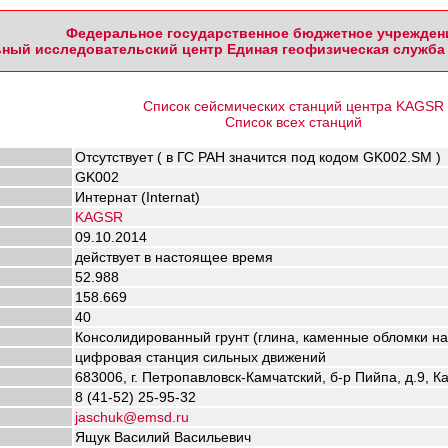
Федеральное государственное бюджетное учрежден
ный исследовательский центр Единая геофизическая служба 
Список сейсмических станций центра KAGSR
Список всех станций
Отсутствует ( в ГС РАН значится под кодом GK002.SM )
GK002
Интернат (Internat)
KAGSR
09.10.2014
действует в настоящее время
52.988
158.669
40
Консолидированный грунт (глина, каменные обломки на
цифровая станция сильных движений
683006, г. Петропавловск-Камчатский, б-р Пийпа, д.9, К
8 (41-52) 25-95-32
jaschuk@emsd.ru
Ящук Василий Васильевич