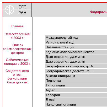
Федераль
Главная
Землетрясения
Международный код
с 2003 г.
Региональный код
Список
Название станции
сейсмологических
Код сейсмологического центра
центров
Дата открытия, дд.мм.гггг
Сейсмические
Дата закрытия, дд.мм.гггг
станции с 2003 г.
Географическая широта, гр. N
Свидетельство
Географическая долгота, гр. E
о гос.
Высота станции, м.
регистрации
Подпочва
базы данных
Тип станции
Адрес
Телефон
E-mail
Начальник станции