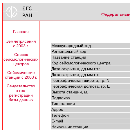
Федеральный 
Главная
Землетрясения
Международный код
с 2003 г.
Региональный код
Список
Название станции
сейсмологических
Код сейсмологического центра
центров
Дата открытия, дд.мм.гггг
Сейсмические
Дата закрытия, дд.мм.гггг
станции с 2003 г.
Географическая широта, гр. N
Свидетельство
Географическая долгота, гр. E
о гос.
Высота станции, м.
регистрации
Подпочва
базы данных
Тип станции
Адрес
Телефон
E-mail
Начальник станции