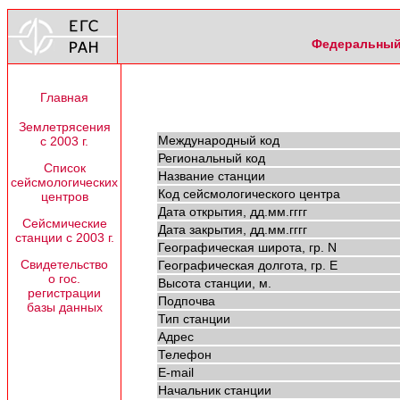
Федеральный 
Главная
Землетрясения
Международный код
с 2003 г.
Региональный код
Список
Название станции
сейсмологических
Код сейсмологического центра
центров
Дата открытия, дд.мм.гггг
Сейсмические
Дата закрытия, дд.мм.гггг
станции с 2003 г.
Географическая широта, гр. N
Свидетельство
Географическая долгота, гр. E
о гос.
Высота станции, м.
регистрации
Подпочва
базы данных
Тип станции
Адрес
Телефон
E-mail
Начальник станции