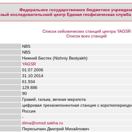
Федеральное государственное бюджетное учрежден
ный исследовательский центр Единая геофизическая служба 
Список сейсмических станций центра YAGSR
Список всех станций
NBS
NBS
Нижний Бестях (Nizhniy Bestyakh)
YAGSR
01.07.2006
31.10.2014
61.934
129.886
90
Гравий, галька, вечная мерзлота
цифровая трехкомпонентная станция с короткопериодн
Россия
-
dima@omsd.sakha.ru
Пересыпкин Дмитрий Михайлович