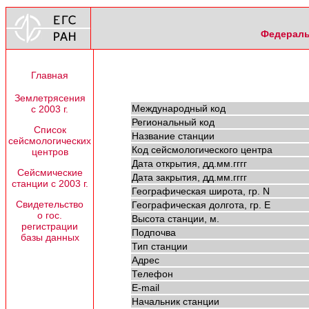
Федераль
Главная
Землетрясения
Международный код
с 2003 г.
Региональный код
Список
Название станции
сейсмологических
Код сейсмологического центра
центров
Дата открытия, дд.мм.гггг
Сейсмические
Дата закрытия, дд.мм.гггг
станции с 2003 г.
Географическая широта, гр. N
Свидетельство
Географическая долгота, гр. E
о гос.
Высота станции, м.
регистрации
Подпочва
базы данных
Тип станции
Адрес
Телефон
E-mail
Начальник станции