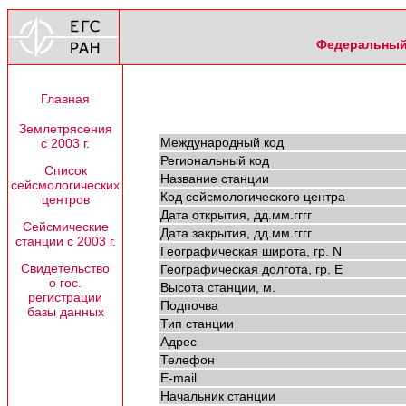
Федеральный 
Главная
Землетрясения
Международный код
с 2003 г.
Региональный код
Список
Название станции
сейсмологических
Код сейсмологического центра
центров
Дата открытия, дд.мм.гггг
Сейсмические
Дата закрытия, дд.мм.гггг
станции с 2003 г.
Географическая широта, гр. N
Свидетельство
Географическая долгота, гр. E
о гос.
Высота станции, м.
регистрации
Подпочва
базы данных
Тип станции
Адрес
Телефон
E-mail
Начальник станции