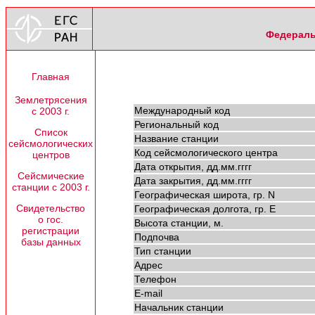
Федераль
Главная
Землетрясения
Международный код
с 2003 г.
Региональный код
Список
Название станции
сейсмологических
Код сейсмологического центра
центров
Дата открытия, дд.мм.гггг
Сейсмические
Дата закрытия, дд.мм.гггг
станции с 2003 г.
Географическая широта, гр. N
Свидетельство
Географическая долгота, гр. E
о гос.
Высота станции, м.
регистрации
Подпочва
базы данных
Тип станции
Адрес
Телефон
E-mail
Начальник станции