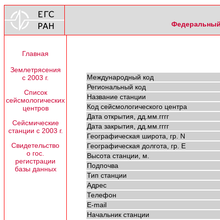
Федеральный 
Главная
Землетрясения
Международный код
с 2003 г.
Региональный код
Список
Название станции
сейсмологических
Код сейсмологического центра
центров
Дата открытия, дд.мм.гггг
Сейсмические
Дата закрытия, дд.мм.гггг
станции с 2003 г.
Географическая широта, гр. N
Свидетельство
Географическая долгота, гр. E
о гос.
Высота станции, м.
регистрации
Подпочва
базы данных
Тип станции
Адрес
Телефон
E-mail
Начальник станции