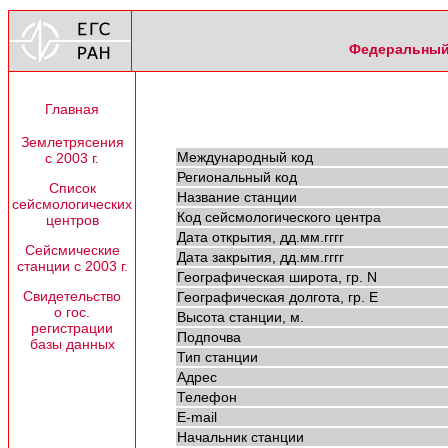
Федеральный 
Главная
Землетрясения
Международный код
с 2003 г.
Региональный код
Список
Название станции
сейсмологических
Код сейсмологического центра
центров
Дата открытия, дд.мм.гггг
Сейсмические
Дата закрытия, дд.мм.гггг
станции с 2003 г.
Географическая широта, гр. N
Свидетельство
Географическая долгота, гр. E
о гос.
Высота станции, м.
регистрации
Подпочва
базы данных
Тип станции
Адрес
Телефон
E-mail
Начальник станции