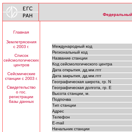
Федеральный 
Главная
Землетрясения
Международный код
с 2003 г.
Региональный код
Список
Название станции
сейсмологических
Код сейсмологического центра
центров
Дата открытия, дд.мм.гггг
Сейсмические
Дата закрытия, дд.мм.гггг
станции с 2003 г.
Географическая широта, гр. N
Свидетельство
Географическая долгота, гр. E
о гос.
Высота станции, м.
регистрации
Подпочва
базы данных
Тип станции
Адрес
Телефон
E-mail
Начальник станции